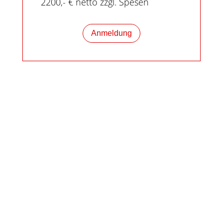
2200,- € netto zzgl. Spesen
Anmeldung
Anschrift
RedLine
Training und Coaching im
Gesundheitsmarkt