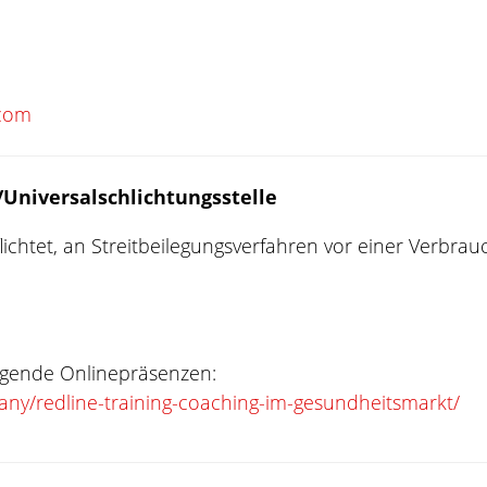
.com
Universal­schlichtungs­stelle
flichtet, an Streitbeilegungsverfahren vor einer Verbrau
olgende Onlinepräsenzen:
ny/redline-training-coaching-im-gesundheitsmarkt/