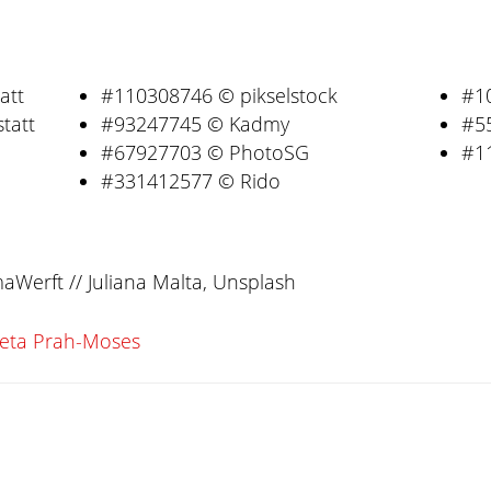
att
#110308746 © pikselstock
#1
tatt
#93247745 © Kadmy
#55
#67927703 © PhotoSG
#1
#331412577 © Rido
Werft // Juliana Malta, Unsplash
eta Prah-Moses