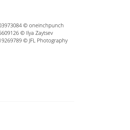
03973084 © oneinchpunch
609126 © Ilya Zaytsev
19269789 © JFL Photography