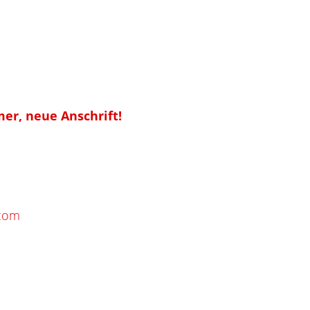
undheitsmarkt
r, neue Anschrift!
.com