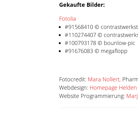
Gekaufte Bilder:
Fotolia
#91568410 © contrastwerkst
#110274407 © contrastwerks
#100793178 © bounlow-pic
#91676083 © megaflopp
Fotocredit:
Mara Nollert,
Pharma
Webdesign:
Homepage Helden
Website Programmierung:
Marj