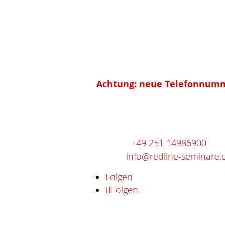
Anschrift
RedLine
Training und Coaching im Ges
Achtung: neue Telefonnumme
Gievenbecker Reihe 30d
48161 Münster
Telefon:
+49 251 14986900
E-Mail:
info@redline-seminare
Folgen
Folgen