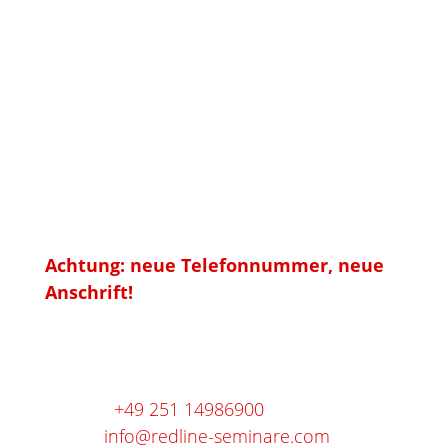
Anschrift
RedLine
Training und Coaching im
Gesundheitsmarkt
Achtung: neue Telefonnummer, neue
Anschrift!
Gievenbecker Reihe 30d
48161 Münster
Telefon:
+49 251 14986900
E-Mail:
info@redline-seminare.com