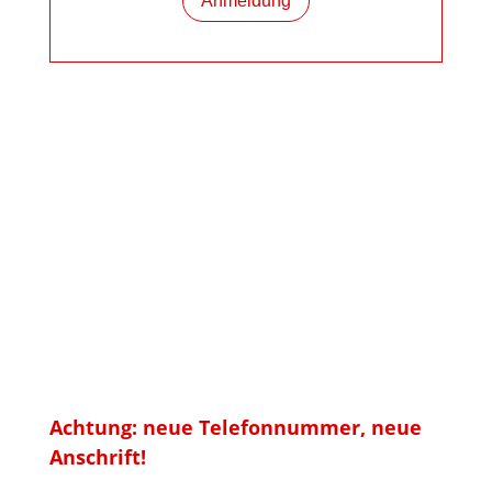
Anmeldung
Anschrift
RedLine
Training und Coaching im
Gesundheitsmarkt
Achtung: neue Telefonnummer, neue
Anschrift!