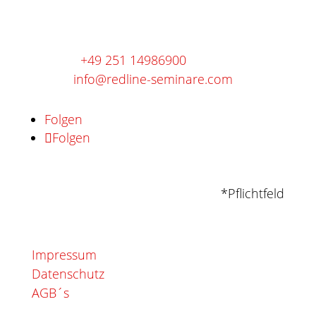
Gievenbecker Reihe 30d
48161 Münster
Telefon:
+49 251 14986900
E-Mail:
info@redline-seminare.com
Folgen
Folgen
*Pflichtfeld
Impressum
Datenschutz
AGB´s