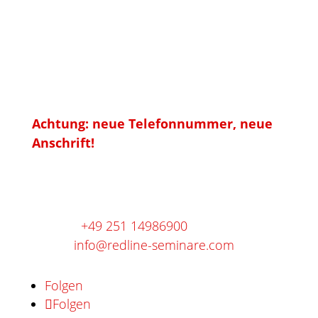
Anschrift
RedLine
Training und Coaching im
Gesundheitsmarkt
Achtung: neue Telefonnummer, neue
Anschrift!
Gievenbecker Reihe 30d
48161 Münster
Telefon:
+49 251 14986900
E-Mail:
info@redline-seminare.com
Folgen
Folgen